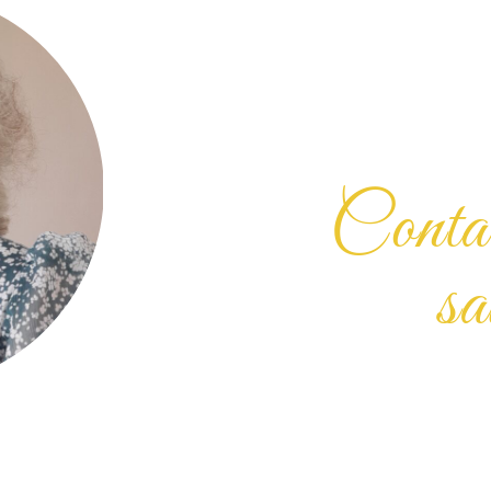
Contac
sa