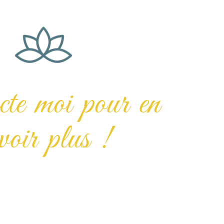
te moi pour en
voir plus !