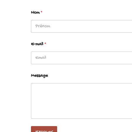
Nom
*
Prénom
E-mail
*
Message
Envoyer